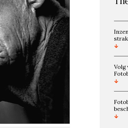
The
Inze
stra
​Volg
Foto
Foto
besc