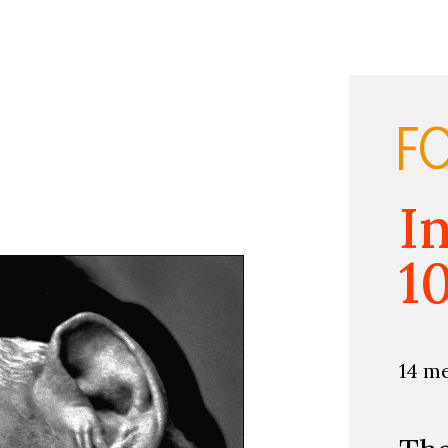
I
1
14 m