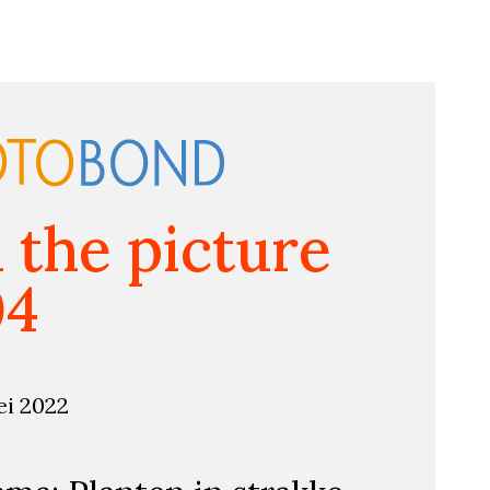
n the picture
04
ei 2022