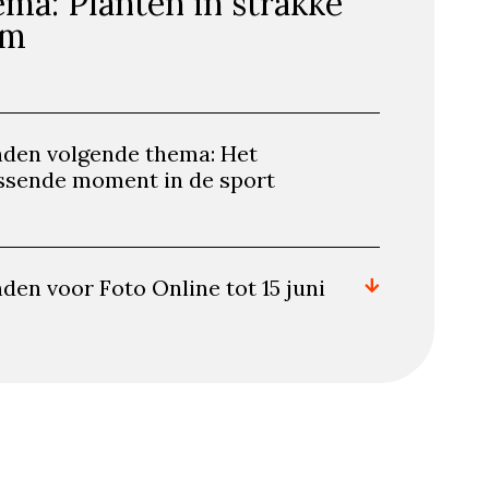
ma: Planten in strakke
rm
nden volgende thema: Het
issende moment in de sport
den voor Foto Online tot 15 juni