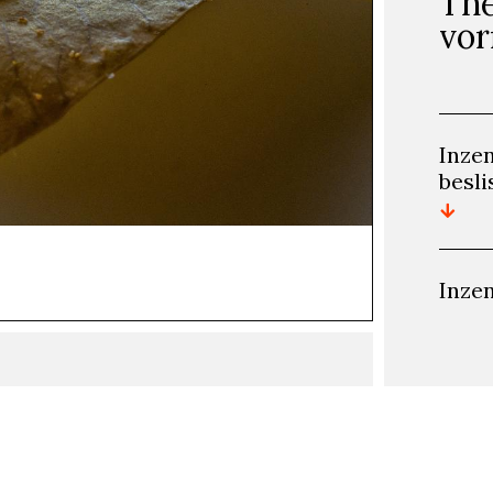
The
vo
Inze
besl
Inzen