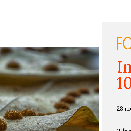
I
1
28 m