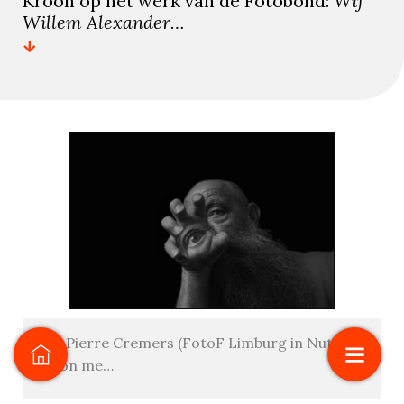
Kroon op het werk van de Fotobond:
Wij
Willem Alexander…
Jean Pierre Cremers (FotoF Limburg in Nuth):
Eye on me…