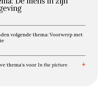
ma: De mens in zijn
geving
nden volgende thema: Voorwerp met
ie
we thema’s voor
In the picture