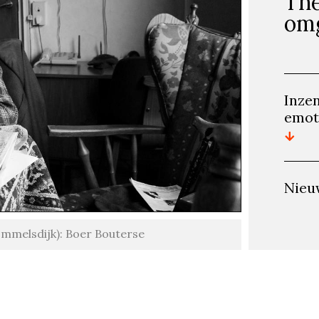
The
om
Inze
emot
Nieu
ommelsdijk): Boer Bouterse