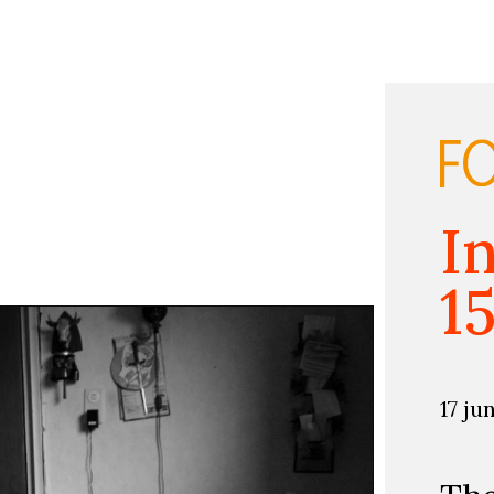
I
1
17 ju