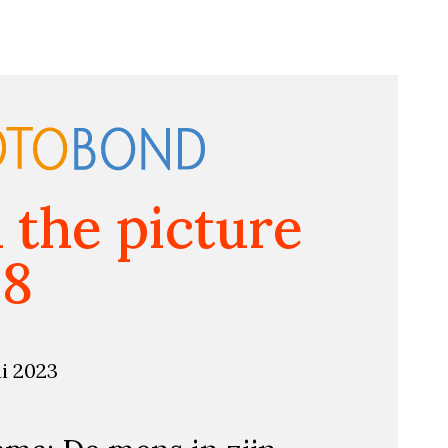
n the picture
58
ni 2023