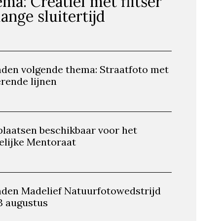
ma: Creatief met flitser
lange sluitertijd
nden volgende thema: Straatfoto met
rende lijnen
plaatsen beschikbaar voor het
elijke Mentoraat
nden Madelief Natuurfotowedstrijd
3 augustus