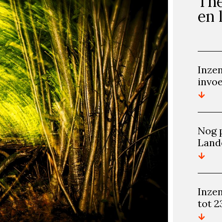
The
en 
Inze
invoe
Nog 
Land
Inze
tot 2