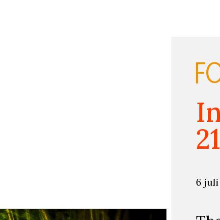
I
2
6 jul