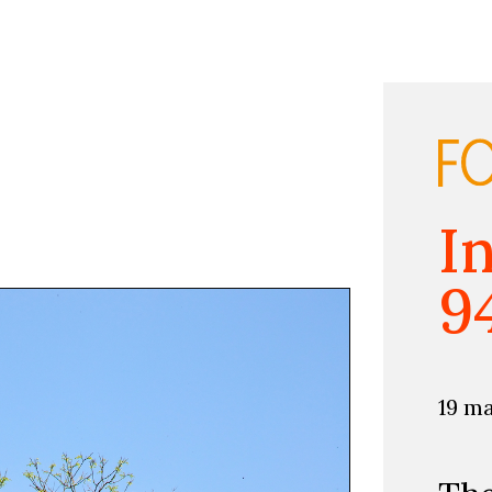
I
9
19 m