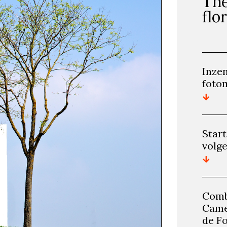
The
flo
Inzen
foto
Start
volge
Comb
Came
de F