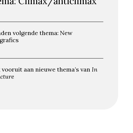
ma: Climax/anticlimax
nden volgende thema: New
grafics
 vooruit aan nieuwe thema’s van
In
icture