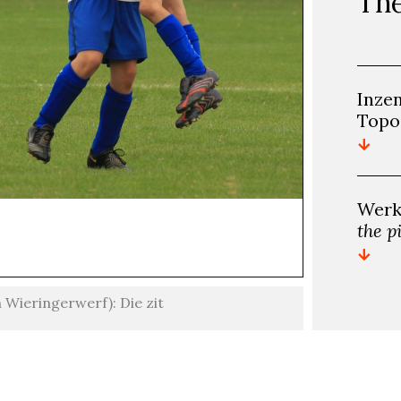
The
Inze
Topo
Werk
the p
Wieringerwerf): Die zit