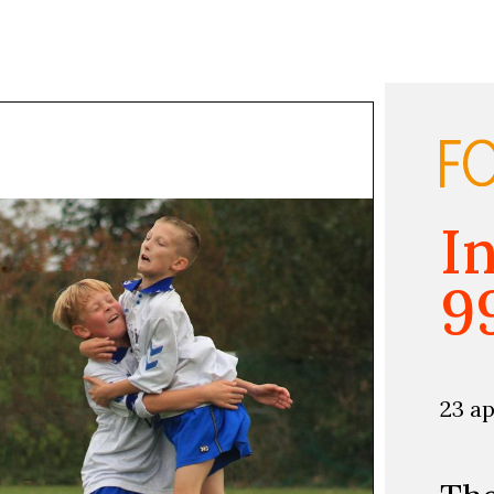
I
9
23 ap