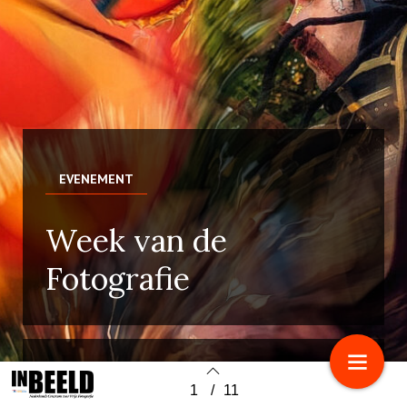
EVENEMENT
Week van de
Fotografie
WEDSTRIJD
1
/
11
Back to index