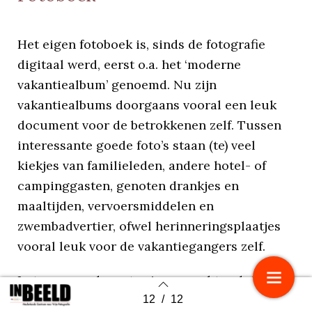
Het eigen fotoboek is, sinds de fotografie
digitaal werd, eerst o.a. het ‘moderne
vakantiealbum’ genoemd. Nu zijn
vakantiealbums doorgaans vooral een leuk
document voor de betrokkenen zelf. Tussen
interessante goede foto’s staan (te) veel
kiekjes van familieleden, andere hotel- of
campinggasten, genoten drankjes en
maaltijden, vervoersmiddelen en
zwembadvertier, ofwel herinneringsplaatjes
vooral leuk voor de vakantiegangers zelf.
In toenemende mate zien we echter dat er
zoveel méér aan fotoboeken wordt gemaakt.
12
/
12
Back to index