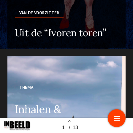
VAN DE VOORZITTER
Uit de “Ivoren toren”
THEMA
Inhalen &
vooruitblikken
1
/
13
Back to index