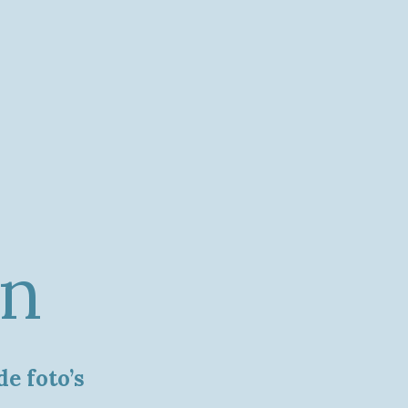
en
e foto’s