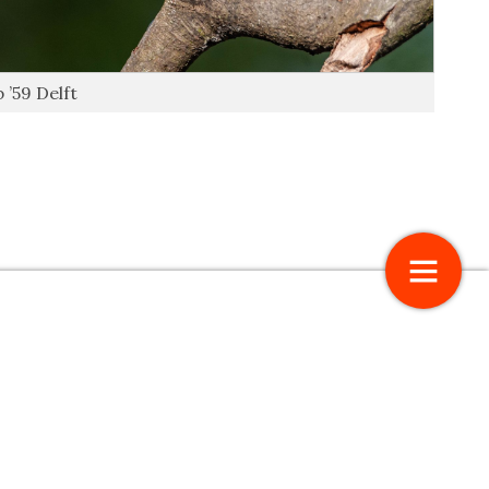
 ’59 Delft
re Fotografie, iets voor
Het eigen fotoboek: Bert Mellaarts
Pinholes
12