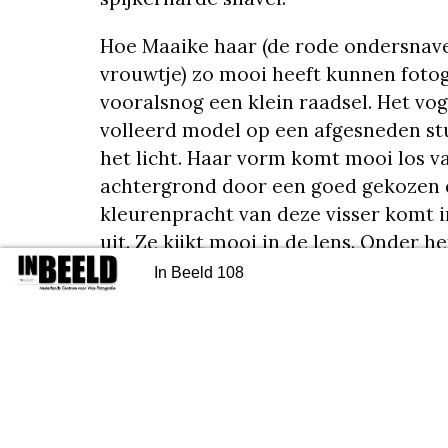
Hoe Maaike haar (de rode ondersnave
vrouwtje) zo mooi heeft kunnen fotogr
vooralsnog een klein raadsel. Het voge
volleerd model op een afgesneden stuk
het licht. Haar vorm komt mooi los v
achtergrond door een goed gekozen 
kleurenpracht van deze visser komt in 
uit. Ze kijkt mooi in de lens. Onder h
op haar borst komen de 3 teentjes mo
september – Jubileumdag in de
Droom & Drive: Ton Verweij
In Beeld 108
dentfabriek te Amersfoort
Het is fijn dat de tak waarop ze zit ui
loopt en dat ze net iets uit het beeld
geplaatst. Jammer is dat juist op die 
uit de scherpte loopt, waardoor het 
stukje tak iets teveel aandacht krijgt.
Maaike bij haar debuut in de fotoclu
9