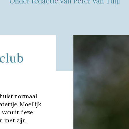
Onder redactie van Peter van Tuijl
club
, huist normaal
tertje. Moeilijk
n vanuit deze
n met zijn