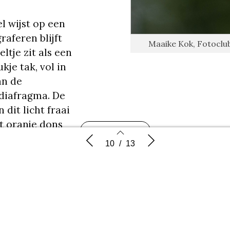
l wijst op een
aferen blijft
Maaike Kok, Fotoclub
ltje zit als een
je tak, vol in
an de
diafragma. De
dit licht fraai
et oranje dons
Fotogalerij
oi naar voren.
Foto’s Spreken
Documentai
10
/
13
jou?
t het kader
midden is
plek de foto iets
afgebroken
 Ik snap dat
b met deze foto
10
11