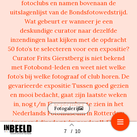
fotoclubs en namen bovenaan de
uitslagenlijst van de Bondsfotowedstrijd.
Wat gebeurt er wanneer je een
deskundige curator naar dezelfde
inzendingen laat kijken met de opdracht
50 foto’s te selecteren voor een expositie?
Curator Frits Gierstberg is niet bekend
met Fotobond-leden en weet niet welke
foto’s bij welke fotograaf of club horen. De
gevarieerde expositie Tussen goed gezien
en mooi bedacht, gaat zijn laatste weken
in, nog t/m 17 september te zien in het
Fotogalerij
Nederlands Fotomuseum in Rotterdam
(geopend dinsdag t/m zondag 11-17 uur).
7
/
10
Back to index