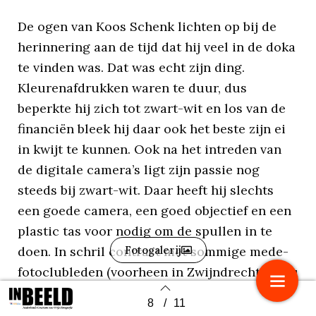
De ogen van Koos Schenk lichten op bij de
herinnering aan de tijd dat hij veel in de doka
te vinden was. Dat was echt zijn ding.
Kleurenafdrukken waren te duur, dus
beperkte hij zich tot zwart-wit en los van de
financiën bleek hij daar ook het beste zijn ei
in kwijt te kunnen. Ook na het intreden van
de digitale camera’s ligt zijn passie nog
steeds bij zwart-wit. Daar heeft hij slechts
een goede camera, een goed objectief en een
plastic tas voor nodig om de spullen in te
doen. In schril contrast met sommige mede-
Fotogalerij
fotoclubleden (voorheen in Zwijndrecht en nu
in Dongen) die vaak rijkelijk uitgedost waren
8
/
11
Back to index
met een arsenaal aan objectieven en